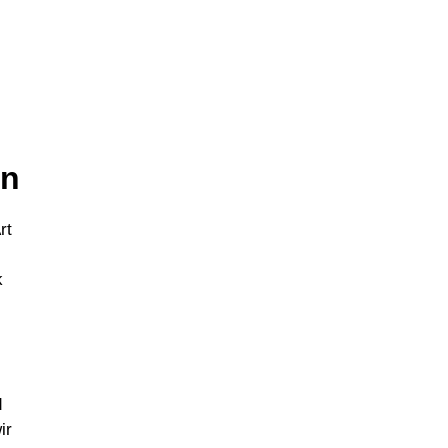
en
rt
k
d
ir