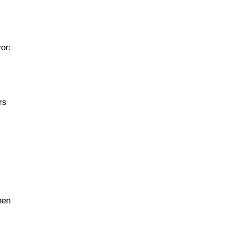
or:
rs
nen